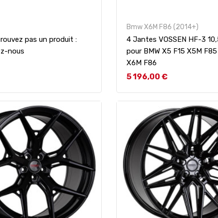
Bmw X6M F86 (2014+)
rouvez pas un produit :
4 Jantes VOSSEN HF-3 10,
ez-nous
pour BMW X5 F15 X5M F85 
X6M F86
Prix
5 196,00 €