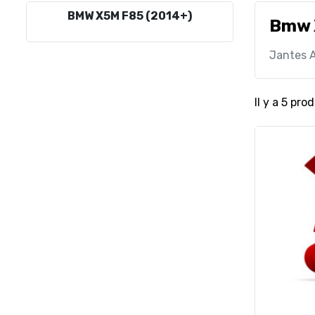
BMW X5M F85 (2014+)
Bmw 
Jantes 
Il y a 5 prod