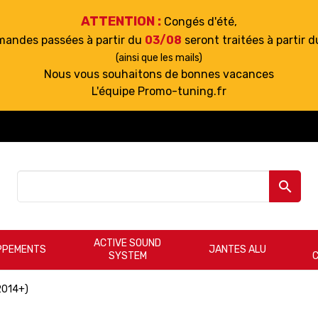
ATTENTION :
Congés d'été,
mandes passées à partir du
03/08
seront traitées à partir 
(ainsi que les mails)
Nous vous souhaitons de bonnes vacances
L'équipe Promo-tuning.fr

ACTIVE SOUND
PPEMENTS
JANTES ALU
SYSTEM
2014+)