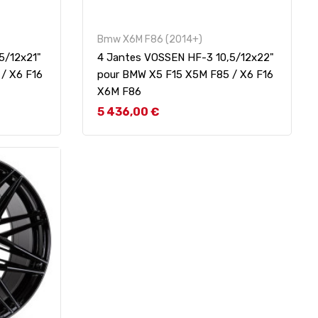
Bmw X6M F86 (2014+)
5/12x21"
4 Jantes VOSSEN HF-3 10,5/12x22"
/ X6 F16
pour BMW X5 F15 X5M F85 / X6 F16
X6M F86
Prix
5 436,00 €