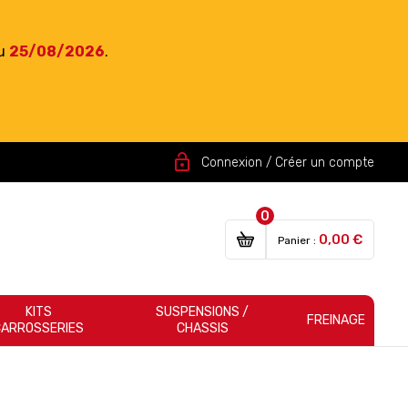
du
25/08/2026
.
lock_open
Connexion / Créer un compte
0
0,00 €
Panier :
KITS
SUSPENSIONS /
FREINAGE
CARROSSERIES
CHASSIS