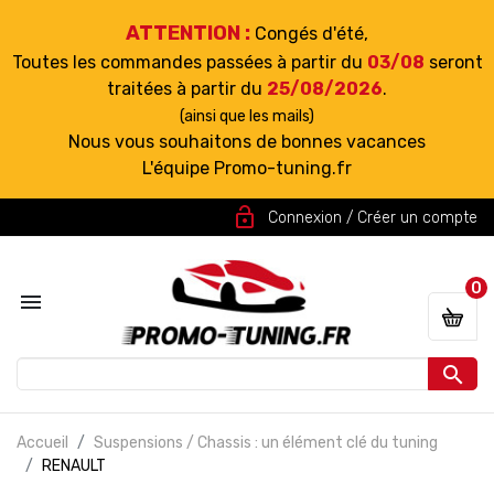
ATTENTION :
Congés d'été,
Toutes les commandes passées à partir du
03/08
seront
traitées à partir du
25/08/2026
.
(ainsi que les mails)
Nous vous souhaitons de bonnes vacances
L'équipe Promo-tuning.fr
lock_open
Connexion / Créer un compte
0


Accueil
Suspensions / Chassis : un élément clé du tuning
RENAULT