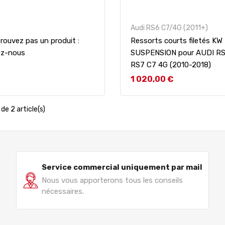
Audi RS6 C7/4G (2011+)
rouvez pas un produit :
Ressorts courts filetés KW
ez-nous
SUSPENSION pour AUDI RS
RS7 C7 4G (2010-2018)
Prix
1 020,00 €
de 2 article(s)
Service commercial uniquement par mail
Nous vous apporterons tous les conseils
nécessaires.