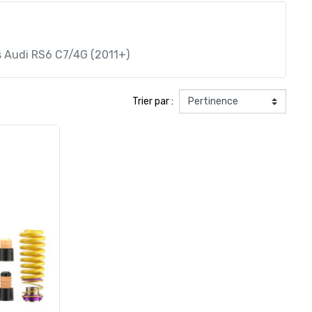
is Audi RS6 C7/4G (2011+)
Trier par :