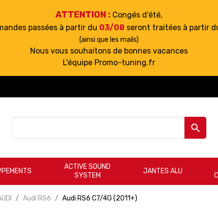
ATTENTION :
Congés d'été,
mandes passées à partir du
03/08
seront traitées à partir 
(ainsi que les mails)
Nous vous souhaitons de bonnes vacances
L'équipe Promo-tuning.fr

ACTIVE SOUND
PPEMENTS
JANTES ALU
SYSTEM
AUDI
Audi RS6
Audi RS6 C7/4G (2011+)