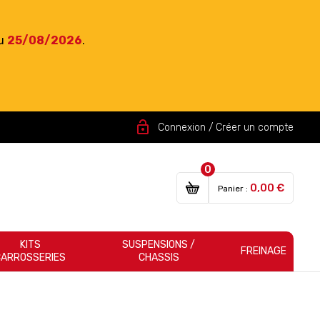
du
25/08/2026
.
lock_open
Connexion / Créer un compte
0
0,00 €
Panier :
KITS
SUSPENSIONS /
FREINAGE
CARROSSERIES
CHASSIS