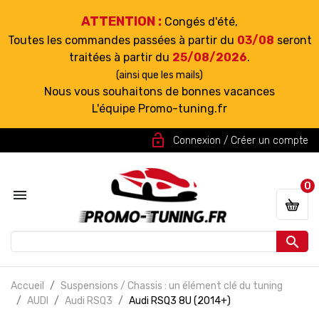
ATTENTION :
Congés d'été,
Toutes les commandes passées à partir du
03/08
seront
traitées à partir du
25/08/2026
.
(ainsi que les mails)
Nous vous souhaitons de bonnes vacances
L'équipe Promo-tuning.fr
lock_open
Connexion / Créer un compte
0


Accueil
Suspensions / Chassis : un élément clé du tuning
AUDI
Audi RSQ3
Audi RSQ3 8U (2014+)