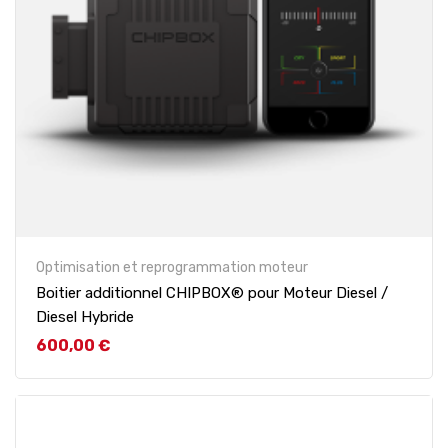
Optimisation et reprogrammation moteur
Boitier additionnel CHIPBOX® pour Moteur Diesel /
Diesel Hybride
Prix
600,00 €