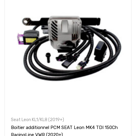
Seat Leon KL1/KL8 (2019+)
Boitier additionnel PCM SEAT Leon MK4 TDI 150Ch
RacingLine VWR (2020+)