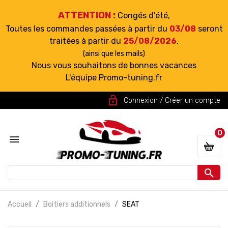
ATTENTION :
Congés d'été,
Toutes les commandes passées à partir du
03/08
seront
traitées à partir du
25/08/2026
.
(ainsi que les mails)
Nous vous souhaitons de bonnes vacances
L'équipe Promo-tuning.fr
lock_open
Connexion / Créer un compte
0


Accueil
Boitiers additionnels
SEAT