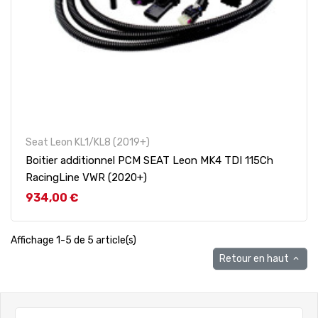
Seat Leon KL1/KL8 (2019+)
Boitier additionnel PCM SEAT Leon MK4 TDI 115Ch
RacingLine VWR (2020+)
Prix
934,00 €
Affichage 1-5 de 5 article(s)
Retour en haut
