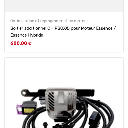
Optimisation et reprogrammation moteur
Boitier additionnel CHIPBOX® pour Moteur Essence /
Essence Hybride
Prix
600,00 €