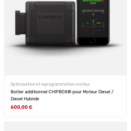
Optimisation et reprogrammation moteur
Boitier additionnel CHIPBOX® pour Moteur Diesel /
Diesel Hybride
Prix
600,00 €