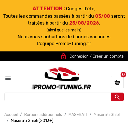
ATTENTION :
Congés d'été,
Toutes les commandes passées à partir du
03/08
seront
traitées à partir du
25/08/2026
.
(ainsi que les mails)
Nous vous souhaitons de bonnes vacances
L'équipe Promo-tuning.fr
lock_open
Connexion / Créer un compte
0


Accueil
Boitiers additionnels
MASERATI
Maserati Ghibli
Maserati Ghibli (2013+)