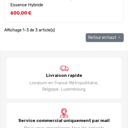
Essence Hybride
Prix
600,00 €
Affichage 1-3 de 3 article(s)
Retour en haut

Livraison rapide
Livraison en France Métropolitaine,
Belgique, Luxembourg.
Service commercial uniquement par mail
Nous vous apporterons tous les conseils