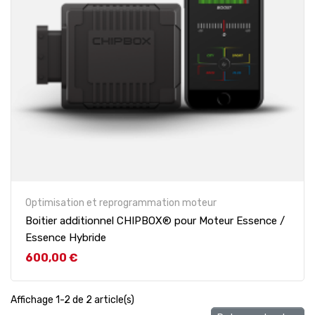
Optimisation et reprogrammation moteur
Boitier additionnel CHIPBOX® pour Moteur Essence /
Essence Hybride
Prix
600,00 €
Affichage 1-2 de 2 article(s)