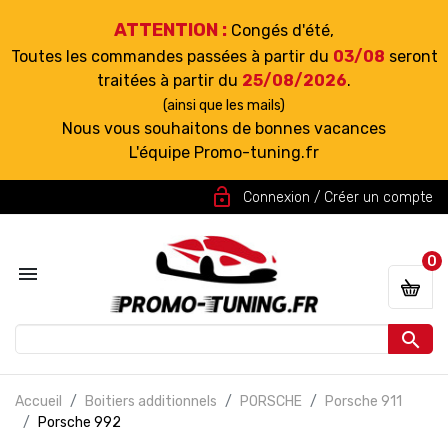
ATTENTION :
Congés d'été,
Toutes les commandes passées à partir du
03/08
seront
traitées à partir du
25/08/2026
.
(ainsi que les mails)
Nous vous souhaitons de bonnes vacances
L'équipe Promo-tuning.fr
lock_open
Connexion / Créer un compte
0


Accueil
Boitiers additionnels
PORSCHE
Porsche 911
Porsche 992