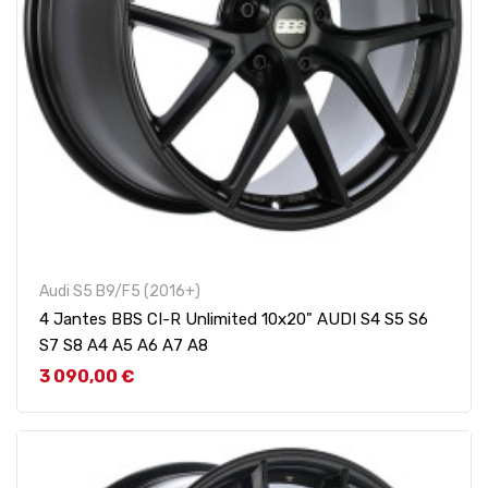
Audi S5 B9/F5 (2016+)
4 Jantes BBS CI-R Unlimited 10x20" AUDI S4 S5 S6
S7 S8 A4 A5 A6 A7 A8
Prix
3 090,00 €