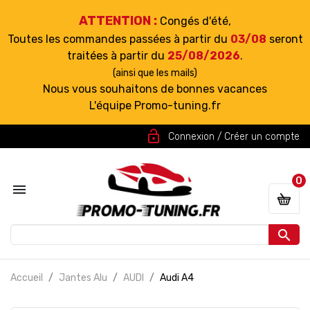
ATTENTION :
Congés d'été,
Toutes les commandes passées à partir du
03/08
seront
traitées à partir du
25/08/2026
.
(ainsi que les mails)
Nous vous souhaitons de bonnes vacances
L'équipe Promo-tuning.fr
lock_open
Connexion / Créer un compte
0


Accueil
Jantes Alu
AUDI
Audi A4