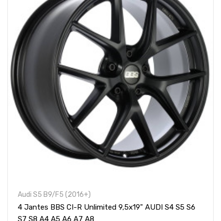
Audi S5 B9/F5 (2016+)
4 Jantes BBS CI-R Unlimited 9,5x19" AUDI S4 S5 S6
S7 S8 A4 A5 A6 A7 A8