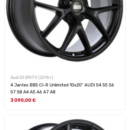
Audi S5 B9/F5 (2016+)
4 Jantes BBS CI-R Unlimited 10x20" AUDI S4 S5 S6
S7 S8 A4 A5 A6 A7 A8
Prix
3 090,00 €