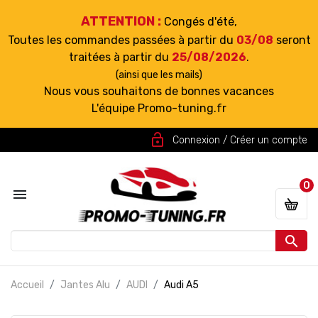
ATTENTION :
Congés d'été,
Toutes les commandes passées à partir du
03/08
seront
traitées à partir du
25/08/2026
.
(ainsi que les mails)
Nous vous souhaitons de bonnes vacances
L'équipe Promo-tuning.fr
lock_open
Connexion / Créer un compte
0


Accueil
Jantes Alu
AUDI
Audi A5