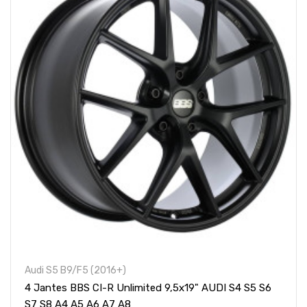
Audi S5 B9/F5 (2016+)
4 Jantes BBS CI-R Unlimited 9,5x19" AUDI S4 S5 S6
S7 S8 A4 A5 A6 A7 A8