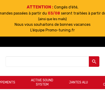
ATTENTION :
Congés d'été,
mandes passées à partir du
03/08
seront traitées à partir 
(ainsi que les mails)
Nous vous souhaitons de bonnes vacances
L'équipe Promo-tuning.fr

ACTIVE SOUND
PPEMENTS
JANTES ALU
SYSTEM