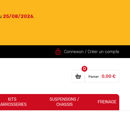
du
25/08/2026
.
lock_open
Connexion / Créer un compte
0
0,00 €
Panier :
KITS
SUSPENSIONS /
FREINAGE
CARROSSERIES
CHASSIS