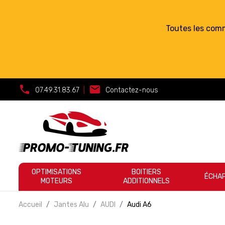
Toutes les com
call
mail
07.49.31.83.67
|
Contactez-nous
OPTIMISATIONS
BOITIERS
ÉCHA
MOTEURS
ADDITIONNELS
Accueil
Jantes Alu
AUDI
Audi A6