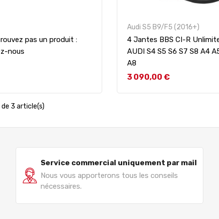
Audi S5 B9/F5 (2016+)
rouvez pas un produit :
4 Jantes BBS CI-R Unlimit
ez-nous
AUDI S4 S5 S6 S7 S8 A4 A
A8
Prix
3 090,00 €
de 3 article(s)
Service commercial uniquement par mail
Nous vous apporterons tous les conseils
nécessaires.