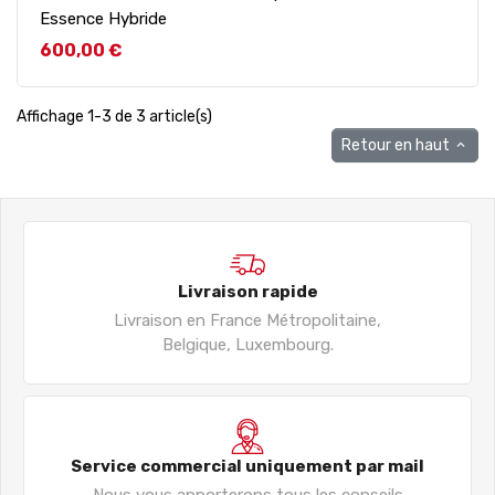
Essence Hybride
Prix
600,00 €
Affichage 1-3 de 3 article(s)
Retour en haut

Livraison rapide
Livraison en France Métropolitaine,
Belgique, Luxembourg.
Service commercial uniquement par mail
Nous vous apporterons tous les conseils