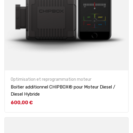
Optimisation et reprogrammation moteur
Boitier additionnel CHIPBOX® pour Moteur Diesel /
Diesel Hybride
Prix
600,00 €