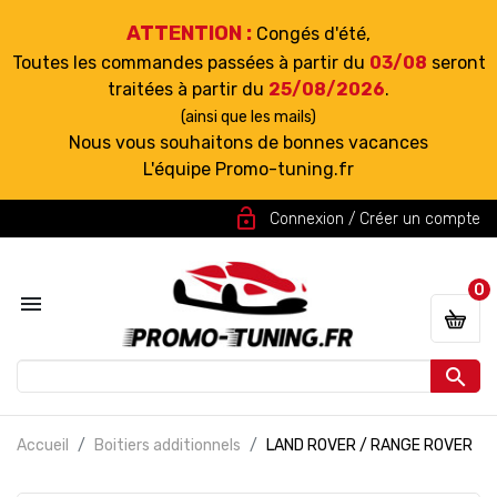
ATTENTION :
Congés d'été,
Toutes les commandes passées à partir du
03/08
seront
traitées à partir du
25/08/2026
.
(ainsi que les mails)
Nous vous souhaitons de bonnes vacances
L'équipe Promo-tuning.fr
lock_open
Connexion / Créer un compte
0


Accueil
Boitiers additionnels
LAND ROVER / RANGE ROVER