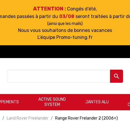
ATTENTION :
Congés d'été,
mandes passées à partir du
03/08
seront traitées à partir 
(ainsi que les mails)
Nous vous souhaitons de bonnes vacances
L'équipe Promo-tuning.fr

ACTIVE SOUND
PPEMENTS
JANTES ALU
SYSTEM
Land Rover Freelander
Range Rover Frelander 2 (2006+)