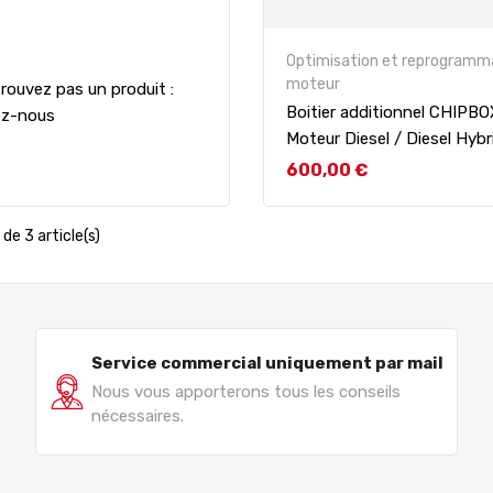
Optimisation et reprogramm
moteur
rouvez pas un produit :
Boitier additionnel CHIPB
ez-nous
Moteur Diesel / Diesel Hybr
Prix
600,00 €
de 3 article(s)
Service commercial uniquement par mail
Nous vous apporterons tous les conseils
nécessaires.