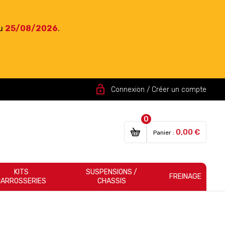
du
25/08/2026
.
lock_open
Connexion / Créer un compte
0
0,00 €
Panier :
KITS
SUSPENSIONS /
FREINAGE
CARROSSERIES
CHASSIS