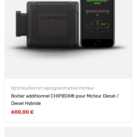
Optimisation et reprogrammation moteur
Boitier additionnel CHIPBOX® pour Moteur Diesel /
Diesel Hybride
Prix
600,00 €