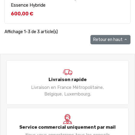
Essence Hybride
Prix
600,00 €
Affichage 1-3 de 3 article(s)
Retour en haut

Livraison rapide
Livraison en France Métropolitaine,
Belgique, Luxembourg.
Service commercial uniquement par mail
Nous vous apporterons tous les conseils