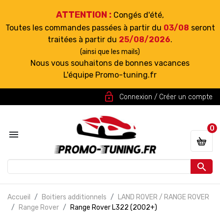
ATTENTION :
Congés d'été,
Toutes les commandes passées à partir du
03/08
seront
traitées à partir du
25/08/2026
.
(ainsi que les mails)
Nous vous souhaitons de bonnes vacances
L'équipe Promo-tuning.fr
lock_open
Connexion / Créer un compte
0


Accueil
Boitiers additionnels
LAND ROVER / RANGE ROVER
Range Rover
Range Rover L322 (2002+)