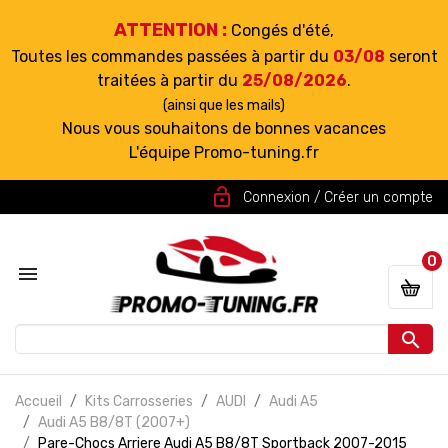
ATTENTION :
Congés d'été,
Toutes les commandes passées à partir du
03/08
seront
traitées à partir du
25/08/2026
.
(ainsi que les mails)
Nous vous souhaitons de bonnes vacances
L'équipe Promo-tuning.fr
lock_open
Connexion / Créer un compte
0


Accueil
Kits Carrosseries
AUDI
Audi A5
Audi A5 B8/8T (2007+)
Pare-Chocs Arriere Audi A5 B8/8T Sportback 2007-2015