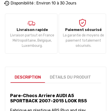
history
Disponibilité : Environ 10 à 30 Jours
Livraison rapide
Paiement sécurisé
Livraison partout en France
La garantie de moyens de
Métropolitaine, Belgique,
paiement totalement
Luxembourg.
sécurisés.
DESCRIPTION
DÉTAILS DU PRODUIT
Pare-Chocs Arriere AUDI A5
SPORTBACK 2007-2015 LOOK RS5
Fabrique en plastique ABS.
Plug and play