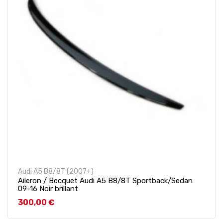
Audi A5 B8/8T (2007+)
Aileron / Becquet Audi A5 B8/8T Sportback/Sedan
09-16 Noir brillant
Prix
300,00 €