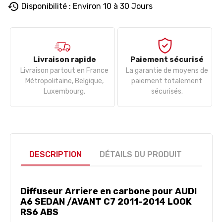
history
Disponibilité : Environ 10 à 30 Jours
Livraison rapide
Paiement sécurisé
Livraison partout en France
La garantie de moyens de
Métropolitaine, Belgique,
paiement totalement
Luxembourg.
sécurisés.
DESCRIPTION
DÉTAILS DU PRODUIT
Diffuseur Arriere en carbone pour AUDI
A6 SEDAN /AVANT
C7 2011-2014
LOOK
RS6 ABS