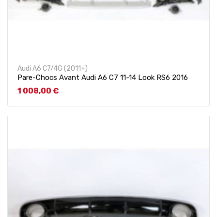
Audi A6 C7/4G (2011+)
Pare-Chocs Avant Audi A6 C7 11-14 Look RS6 2016
Prix
1 008,00 €