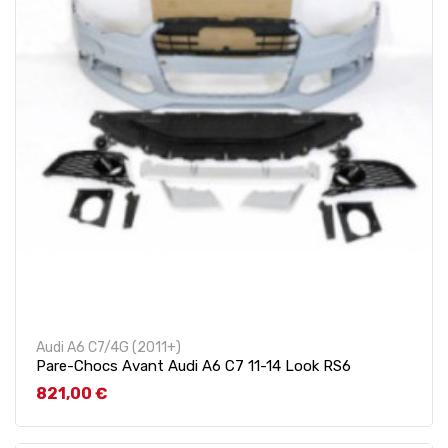
Audi A6 C7/4G (2011+)
Pare-Chocs Avant Audi A6 C7 11-14 Look RS6
Prix
821,00 €