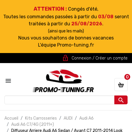
ATTENTION :
Congés d'été,
Toutes les commandes passées à partir du
03/08
seront
traitées à partir du
25/08/2026
.
(ainsi que les mails)
Nous vous souhaitons de bonnes vacances
L'équipe Promo-tuning.fr
lock_open
Connexion / Créer un compte
0


Accueil
Kits Carrosseries
AUDI
Audi A6
Audi A6 C7/4G (2011+)
Diffuseur Arriere Audi A6 Sedan / Avant C7 2011-2014 Look