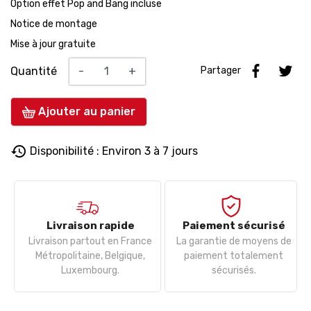
Option effet Pop and Bang incluse
Notice de montage
Mise à jour gratuite
Quantité
-
+
Partager
Ajouter au panier
history
Disponibilité : Environ 3 à 7 jours
Livraison rapide
Paiement sécurisé
Livraison partout en France
La garantie de moyens de
Métropolitaine, Belgique,
paiement totalement
Luxembourg.
sécurisés.