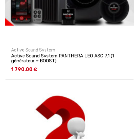
Active Sound System
Active Sound System PANTHERA LEO ASC 7.1 (1
générateur + BOOST)
Prix
1 790,00 €