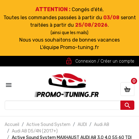
ATTENTION :
Congés d'été,
Toutes les commandes passées à partir du
03/08
seront
traitées à partir du
25/08/2026
.
(ainsi que les mails)
Nous vous souhaitons de bonnes vacances
L'équipe Promo-tuning.fr
lock_open
Connexion / Créer un compte
0


Accueil
Active Sound System
AUDI
Audi A8
Audi A8 D5/4N (2017+)
Active Sound System MAXHAUST AUDI A8 3,0 4,0 55 60 TDI