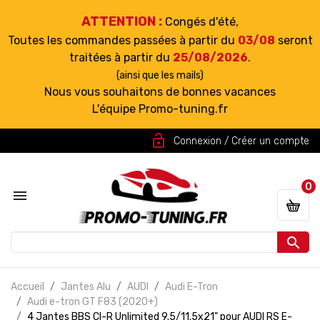
ATTENTION :
Congés d'été,
Toutes les commandes passées à partir du
03/08
seront
traitées à partir du
25/08/2026
.
(ainsi que les mails)
Nous vous souhaitons de bonnes vacances
L'équipe Promo-tuning.fr
lock_open
Connexion / Créer un compte
0


Accueil
Jantes Alu
AUDI
Audi E-Tron
Audi e-tron GT F83 (2020+)
4 Jantes BBS CI-R Unlimited 9.5/11.5x21" pour AUDI RS E-