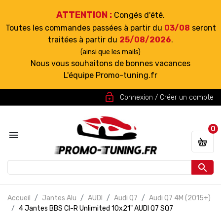
ATTENTION :
Congés d'été,
Toutes les commandes passées à partir du
03/08
seront
traitées à partir du
25/08/2026
.
(ainsi que les mails)
Nous vous souhaitons de bonnes vacances
L'équipe Promo-tuning.fr
lock_open
Connexion / Créer un compte
0


Accueil
Jantes Alu
AUDI
Audi Q7
Audi Q7 4M (2015+)
4 Jantes BBS CI-R Unlimited 10x21" AUDI Q7 SQ7