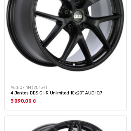
Audi Q7 4M (2015+)
4 Jantes BBS CI-R Unlimited 10x20" AUDI Q7
Prix
3 090,00 €