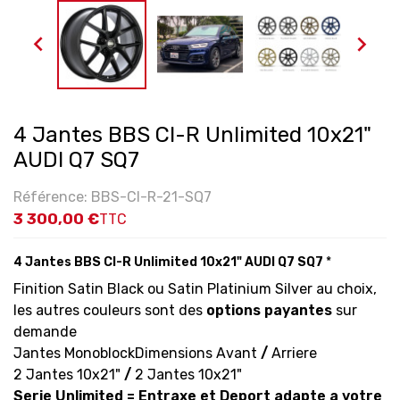


4 Jantes BBS CI-R Unlimited 10x21"
AUDI Q7 SQ7
Référence: BBS-CI-R-21-SQ7
3 300,00 €
TTC
4 Jantes BBS CI-R Unlimited 10x21" AUDI Q7 SQ7
*
Finition Satin Black ou Satin Platinium Silver au choix,
les autres couleurs sont des
options payantes
sur
demande
Jantes Monoblock
Dimensions Avant
/
Arriere
2 Jantes 10x21"
/
2 Jantes 10x21"
Serie
Unlimited =
Entraxe et Deport adapte a votre