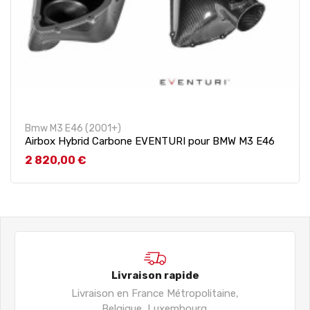
Bmw M3 E46 (2001+)
Airbox Hybrid Carbone EVENTURI pour BMW M3 E46
Prix
2 820,00 €
Livraison rapide
Livraison en France Métropolitaine,
Belgique, Luxembourg.