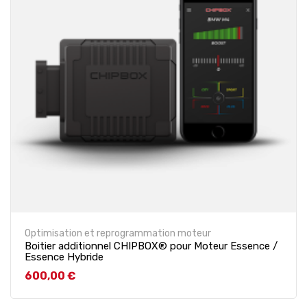
Optimisation et reprogrammation moteur
Boitier additionnel CHIPBOX® pour Moteur Essence /
Essence Hybride
Prix
600,00 €