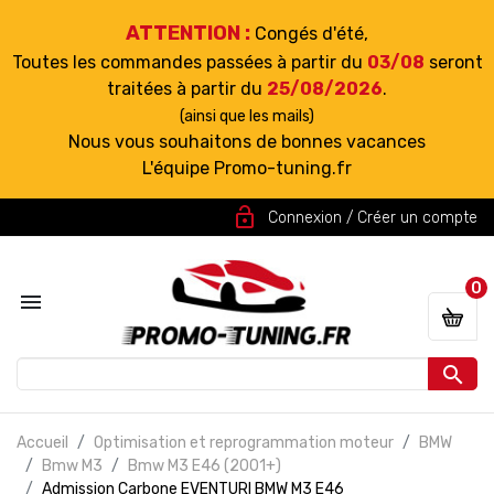
ATTENTION :
Congés d'été,
Toutes les commandes passées à partir du
03/08
seront
traitées à partir du
25/08/2026
.
(ainsi que les mails)
Nous vous souhaitons de bonnes vacances
L'équipe Promo-tuning.fr
lock_open
Connexion / Créer un compte
0


Accueil
Optimisation et reprogrammation moteur
BMW
Bmw M3
Bmw M3 E46 (2001+)
Admission Carbone EVENTURI BMW M3 E46