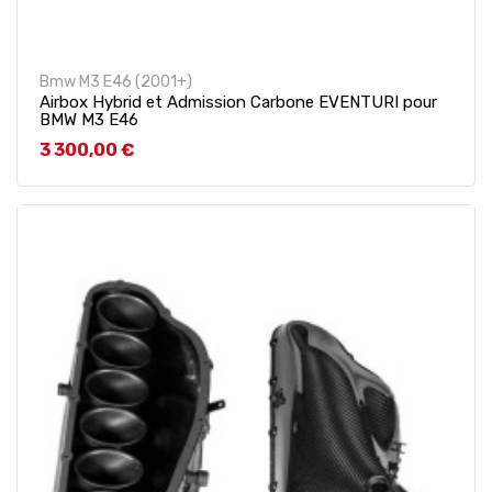
Bmw M3 E46 (2001+)
Airbox Hybrid et Admission Carbone EVENTURI pour
BMW M3 E46
Prix
3 300,00 €