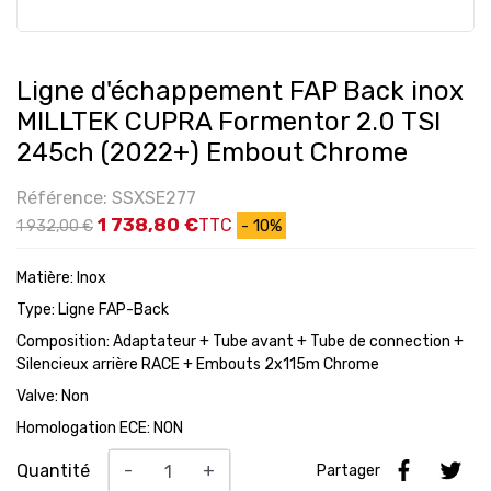
Ligne d'échappement FAP Back inox
MILLTEK CUPRA Formentor 2.0 TSI
245ch (2022+) Embout Chrome
Référence: SSXSE277
1 738,80 €
TTC
- 10%
1 932,00 €
Matière: Inox
Type: Ligne FAP-Back
Composition: Adaptateur + Tube avant + Tube de connection +
Silencieux arrière RACE + Embouts 2x115m Chrome
Valve: Non
Homologation ECE: NON
Quantité
-
+
Partager