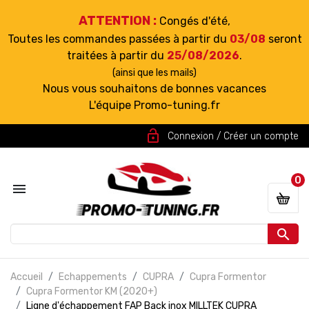
ATTENTION :
Congés d'été,
Toutes les commandes passées à partir du
03/08
seront
traitées à partir du
25/08/2026
.
(ainsi que les mails)
Nous vous souhaitons de bonnes vacances
L'équipe Promo-tuning.fr
lock_open
Connexion / Créer un compte
0


Accueil
Echappements
CUPRA
Cupra Formentor
Cupra Formentor KM (2020+)
Ligne d'échappement FAP Back inox MILLTEK CUPRA