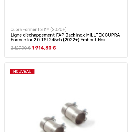
Cupra Formentor KM (2020+)
Ligne d'échappement FAP Back inox MILLTEK CUPRA
Formentor 2.0 TSI 245ch (2022+) Embout Noir
Prix de base
Prix
1 914,30 €
2 127,00 €
NOUVEAU