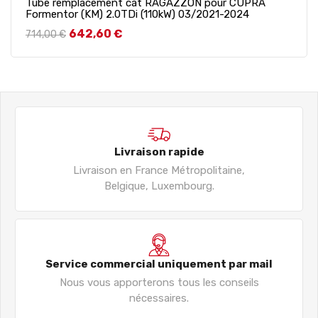
Tube remplacement cat RAGAZZON pour CUPRA
Formentor (KM) 2.0TDi (110kW) 03/2021-2024
Prix de base
Prix
642,60 €
714,00 €
Livraison rapide
Livraison en France Métropolitaine,
Belgique, Luxembourg.
Service commercial uniquement par mail
Nous vous apporterons tous les conseils
nécessaires.