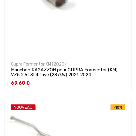
Cupra Formentor KM (2020+)
Manchon RAGAZZON pour CUPRA Formentor (KM)
VZ5 2.5TSI 4Drive (287kW) 2021-2024
Prix
69,60 €
NOUVEAU
-10%