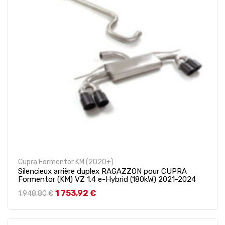
Cupra Formentor KM (2020+)
Silencieux arrière duplex RAGAZZON pour CUPRA
Formentor (KM) VZ 1.4 e-Hybrid (180kW) 2021-2024
Prix de base
Prix
1 753,92 €
1 948,80 €