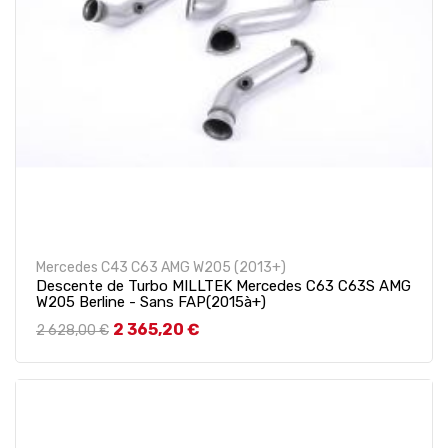
Mercedes C43 C63 AMG W205 (2013+)
Descente de Turbo MILLTEK Mercedes C63 C63S AMG
W205 Berline - Sans FAP(2015à+)
Prix de base
Prix
2 365,20 €
2 628,00 €