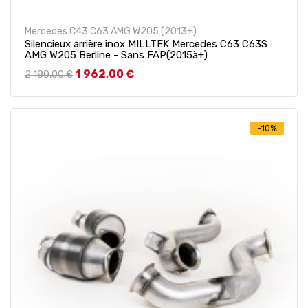
Mercedes C43 C63 AMG W205 (2013+)
Silencieux arrière inox MILLTEK Mercedes C63 C63S
AMG W205 Berline - Sans FAP(2015à+)
Prix de base
Prix
1 962,00 €
2 180,00 €
-10%