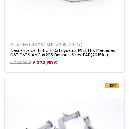
Mercedes C43 C63 AMG W205 (2013+)
Descente de Turbo + Catalyseurs MILLTEK Mercedes
C63 C63S AMG W205 Berline - Sans FAP(2015à+)
Prix de base
Prix
6 232,50 €
6 925,00 €
-10%