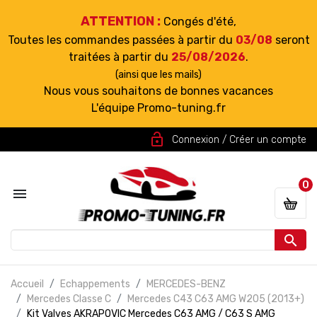
ATTENTION :
Congés d'été,
Toutes les commandes passées à partir du
03/08
seront
traitées à partir du
25/08/2026
.
(ainsi que les mails)
Nous vous souhaitons de bonnes vacances
L'équipe Promo-tuning.fr
lock_open
Connexion / Créer un compte
0


Accueil
Echappements
MERCEDES-BENZ
Mercedes Classe C
Mercedes C43 C63 AMG W205 (2013+)
Kit Valves AKRAPOVIC Mercedes C63 AMG / C63 S AMG