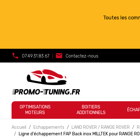
Toutes les com
call
mail
07.49.31.83.67
|
Contactez-nous
OPTIMISATIONS
BOITIERS
ÉCHA
MOTEURS
ADDITIONNELS
Accueil
Echappements
LAND ROVER / RANGE ROVER
R
Ligne d'échappement FAP Back inox MILLTEK pour RANGE 