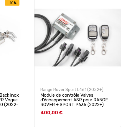
-10%
Range Rover Sport L461 (2022+)
Back inox
Module de contrôle Valves
ER Vogue
d'échappement ASR pour RANGE
0 (2022-
ROVER + SPORT P635 (2022+)
Prix
400,00 €