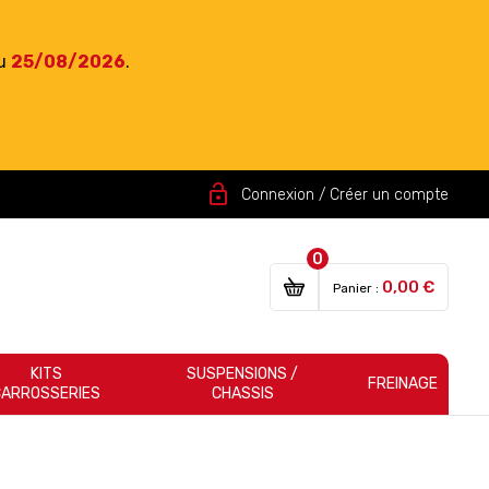
du
25/08/2026
.
lock_open
Connexion / Créer un compte
0
0,00 €
Panier :
KITS
SUSPENSIONS /
FREINAGE
CARROSSERIES
CHASSIS