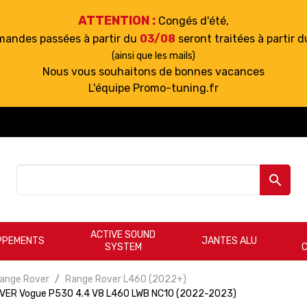
ATTENTION :
Congés d'été,
mandes passées à partir du
03/08
seront traitées à partir 
(ainsi que les mails)
Nous vous souhaitons de bonnes vacances
L'équipe Promo-tuning.fr

ACTIVE SOUND
PPEMENTS
JANTES ALU
SYSTEM
ange Rover
Range Rover L460 (2022+)
ROVER Vogue P530 4.4 V8 L460 LWB NC10 (2022-2023)