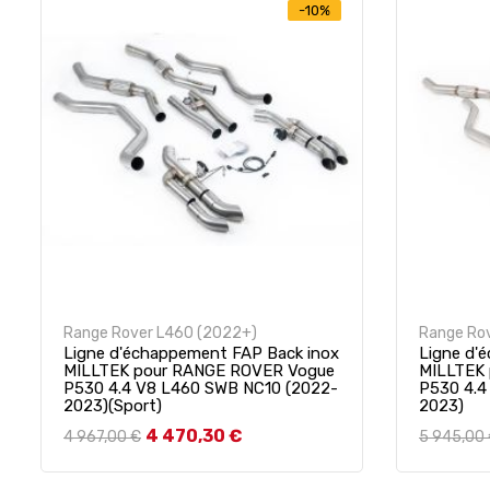
-10%
Range Rover L460 (2022+)
Range Ro
Ligne d'échappement FAP Back inox
Ligne d'
MILLTEK pour RANGE ROVER Vogue
MILLTEK
P530 4.4 V8 L460 SWB NC10 (2022-
P530 4.4
2023)(Sport)
2023)
Prix de base
Prix
Prix de 
4 470,30 €
4 967,00 €
5 945,00