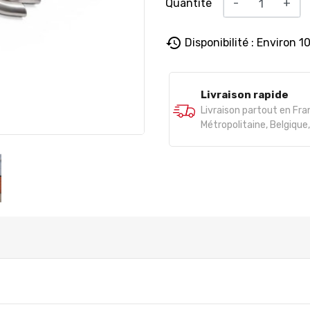
Quantité
-
+
history
Disponibilité : Environ 1
Livraison rapide
Livraison partout en Fr
Métropolitaine, Belgiqu