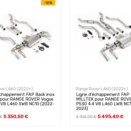
-10%
ver L460 (2022+)
Range Rover L460 (2022+)
échappement FAP Back inox
Ligne d'échappement FAP 
 pour RANGE ROVER Vogue
MILLTEK pour RANGE ROV
 V8 L460 SWB NC10 (2022-
P530 4.4 V8 L460 LWB NC1
2023)
base
Prix
Prix de base
Prix
5 350,50 €
5 495,40 €
 €
6 106,00 €