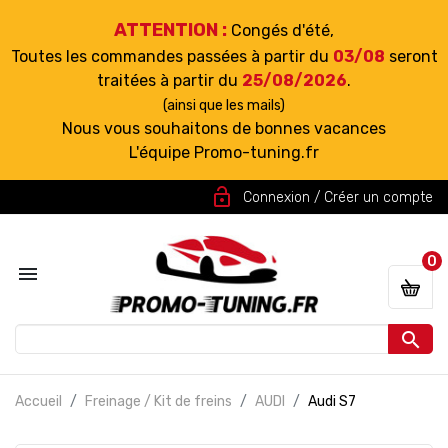
ATTENTION :
Congés d'été,
Toutes les commandes passées à partir du
03/08
seront
traitées à partir du
25/08/2026
.
(ainsi que les mails)
Nous vous souhaitons de bonnes vacances
L'équipe Promo-tuning.fr
lock_open
Connexion / Créer un compte
0


Accueil
Freinage / Kit de freins
AUDI
Audi S7