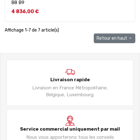
B8 B9
Prix
4 836,00 €
Affichage 1-7 de 7 article(s)
Retour en haut

Livraison rapide
Livraison en France Métropolitaine,
Belgique, Luxembourg.
Service commercial uniquement par mail
Nous vous apporterons tous les conseils