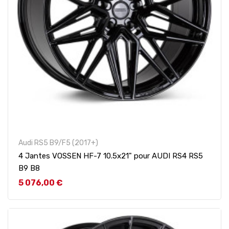
Audi RS5 B9/F5 (2017+)
4 Jantes VOSSEN HF-7 10.5x21" pour AUDI RS4 RS5
B9 B8
Prix
5 076,00 €