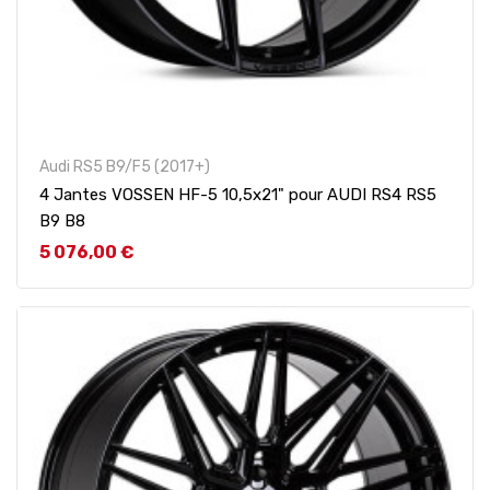
Audi RS5 B9/F5 (2017+)
4 Jantes VOSSEN HF-5 10,5x21" pour AUDI RS4 RS5
B9 B8
Prix
5 076,00 €