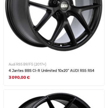
Audi RS5 B9/F5 (2017+)
4 Jantes BBS CI-R Unlimited 10x20" AUDI RS5 RS4
Prix
3 090,00 €