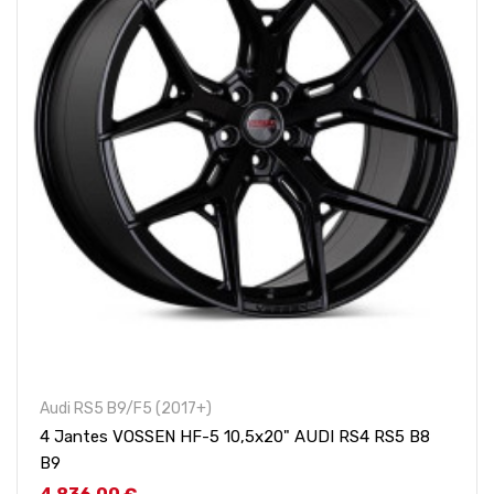
Audi RS5 B9/F5 (2017+)
4 Jantes VOSSEN HF-5 10,5x20" AUDI RS4 RS5 B8
B9
Prix