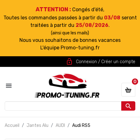
ATTENTION :
Congés d'été,
Toutes les commandes passées à partir du
03/08
seront
traitées à partir du
25/08/2026
.
(ainsi que les mails)
Nous vous souhaitons de bonnes vacances
L'équipe Promo-tuning.fr
lock_open
Connexion / Créer un compte
0


Accueil
Jantes Alu
AUDI
Audi RS5