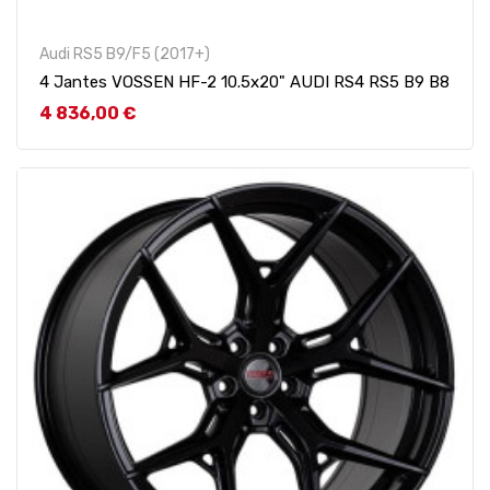
Audi RS5 B9/F5 (2017+)
4 Jantes VOSSEN HF-2 10.5x20" AUDI RS4 RS5 B9 B8
Prix
4 836,00 €