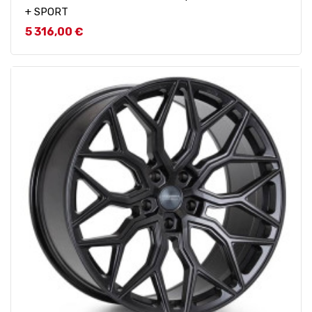
+ SPORT
Prix
5 316,00 €