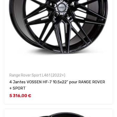
Range Rover Sport L461 (2022+)
4 Jantes VOSSEN HF-7 10.5x22" pour RANGE ROVER
+ SPORT
Prix
5 316,00 €