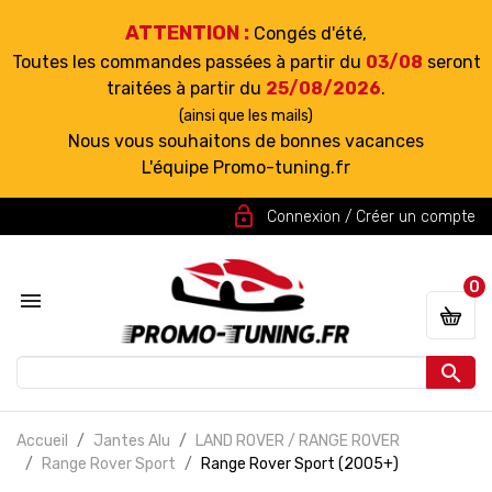
ATTENTION :
Congés d'été,
Toutes les commandes passées à partir du
03/08
seront
traitées à partir du
25/08/2026
.
(ainsi que les mails)
Nous vous souhaitons de bonnes vacances
L'équipe Promo-tuning.fr
lock_open
Connexion / Créer un compte
0


Accueil
Jantes Alu
LAND ROVER / RANGE ROVER
Range Rover Sport
Range Rover Sport (2005+)