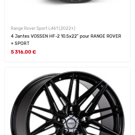
Range Rover Sport L461 (2022+)
4 Jantes VOSSEN HF-2 10.5x22" pour RANGE ROVER
+ SPORT
Prix
5 316,00 €