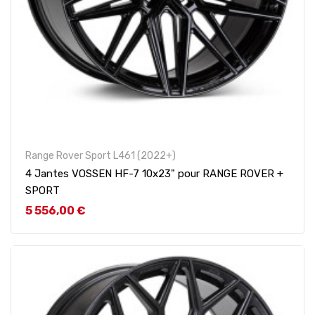
Range Rover Sport L461 (2022+)
4 Jantes VOSSEN HF-7 10x23" pour RANGE ROVER +
SPORT
Prix
5 556,00 €