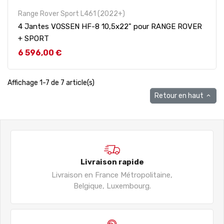
Range Rover Sport L461 (2022+)
4 Jantes VOSSEN HF-8 10,5x22" pour RANGE ROVER
+ SPORT
Prix
6 596,00 €
Affichage 1-7 de 7 article(s)
Retour en haut

Livraison rapide
Livraison en France Métropolitaine,
Belgique, Luxembourg.