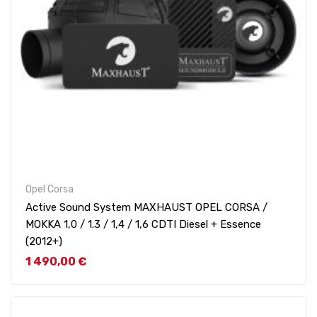
Opel Corsa
Active Sound System MAXHAUST OPEL CORSA /
MOKKA 1,0 / 1.3 / 1,4 / 1,6 CDTI Diesel + Essence
(2012+)
Prix
1 490,00 €