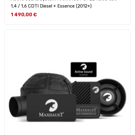
1,4 / 1,6 CDTI Diesel + Essence (2012+)
Prix
1 490,00 €