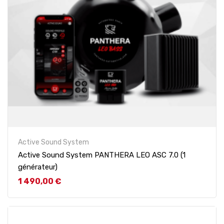
Active Sound System
Active Sound System PANTHERA LEO ASC 7.0 (1
générateur)
Prix
1 490,00 €