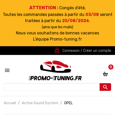
ATTENTION :
Congés d'été,
Toutes les commandes passées à partir du
03/08
seront
traitées à partir du
25/08/2026
.
(ainsi que les mails)
Nous vous souhaitons de bonnes vacances
L'équipe Promo-tuning.fr
lock_open
Connexion / Créer un compte
0


Accueil
Active Sound System
OPEL