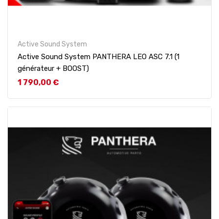
Active Sound System
Active Sound System PANTHERA LEO ASC 7.1 (1
générateur + BOOST)
Prix
1 790,00 €