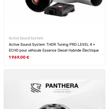
Active Sound System
Active Sound System THOR Tuning PRO LEVEL 4 +
ECHO pour véhicule Essence Diesel Hybride Électrique
Prix
1 969,00 €