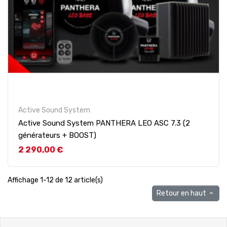
Active Sound System
Active Sound System PANTHERA LEO ASC 7.3 (2
générateurs + BOOST)
Prix
2 290,00 €
Affichage 1-12 de 12 article(s)
Retour en haut
