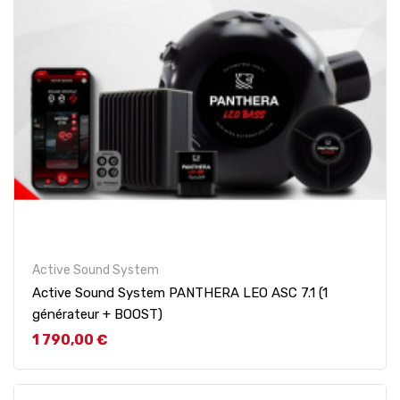
Active Sound System
Active Sound System PANTHERA LEO ASC 7.1 (1
générateur + BOOST)
Prix
1 790,00 €