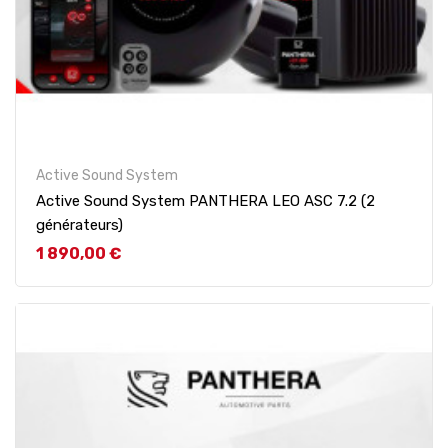
Active Sound System
Active Sound System PANTHERA LEO ASC 7.2 (2
générateurs)
Prix
1 890,00 €