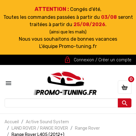
ATTENTION :
Congés d'été,
Toutes les commandes passées à partir du
03/08
seront
traitées à partir du
25/08/2026
.
(ainsi que les mails)
Nous vous souhaitons de bonnes vacances
L'équipe Promo-tuning.fr
lock_open
Connexion / Créer un compte
0


Accueil
Active Sound System
LAND ROVER / RANGE ROVER
Range Rover
Range Rover L405 (2012+)