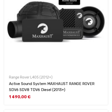
Range Rover L405 (2012+)
Active Sound System MAXHAUST RANGE ROVER
SDV6 SDV8 TDV6 Diesel (2013+)
Prix
1 490,00 €