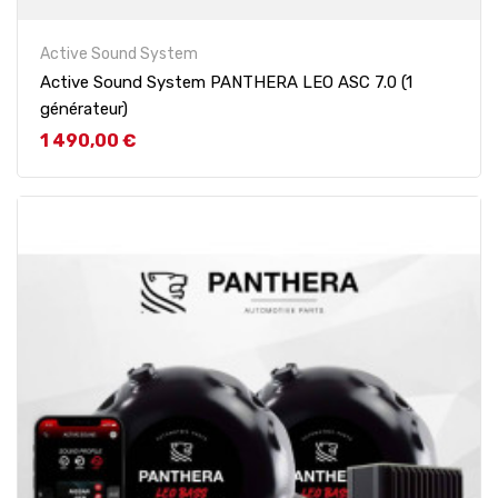
Active Sound System
Active Sound System PANTHERA LEO ASC 7.0 (1
générateur)
Prix
1 490,00 €