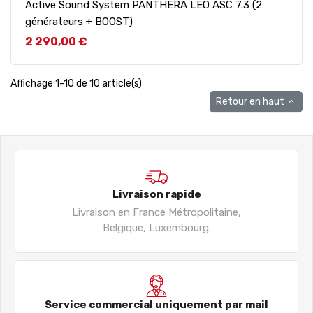
Active Sound System PANTHERA LEO ASC 7.3 (2
générateurs + BOOST)
Prix
2 290,00 €
Affichage 1-10 de 10 article(s)
Retour en haut

Livraison rapide
Livraison en France Métropolitaine,
Belgique, Luxembourg.
Service commercial uniquement par mail