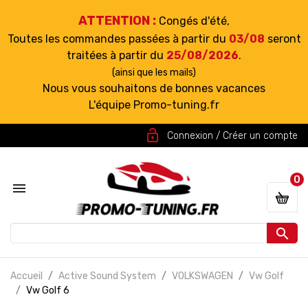
ATTENTION :
Congés d'été,
Toutes les commandes passées à partir du
03/08
seront
traitées à partir du
25/08/2026
.
(ainsi que les mails)
Nous vous souhaitons de bonnes vacances
L'équipe Promo-tuning.fr
lock_open
Connexion / Créer un compte
0


Accueil
Active Sound System
VOLKSWAGEN
Vw Golf
Vw Golf 6