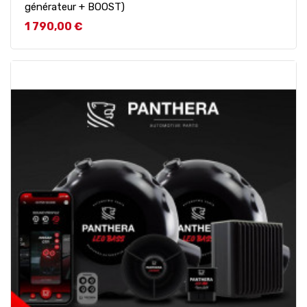
générateur + BOOST)
Prix
1 790,00 €