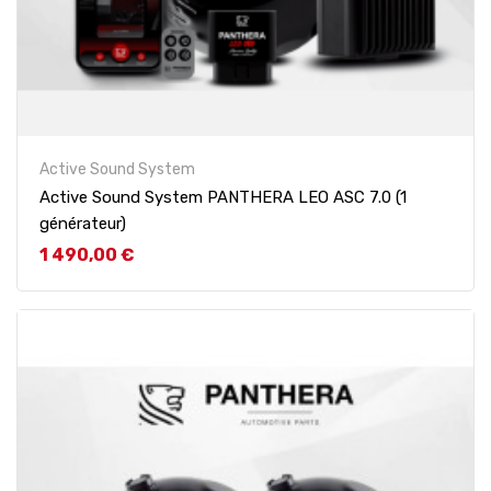
Active Sound System
Active Sound System PANTHERA LEO ASC 7.0 (1
générateur)
Prix
1 490,00 €