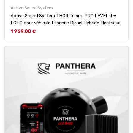
Active Sound System
Active Sound System THOR Tuning PRO LEVEL 4 +
ECHO pour véhicule Essence Diesel Hybride Électrique
Prix
1 969,00 €