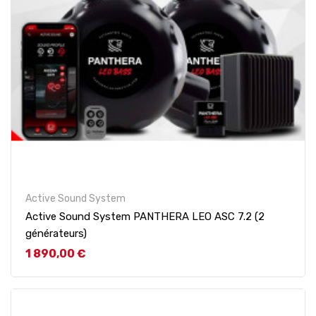
Active Sound System
Active Sound System PANTHERA LEO ASC 7.2 (2
générateurs)
Prix
1 890,00 €