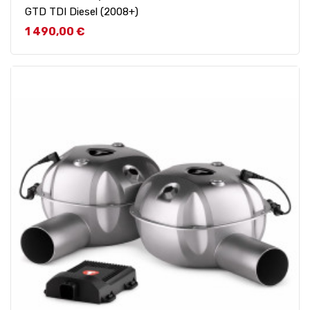
GTD TDI Diesel (2008+)
Prix
1 490,00 €