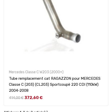
Mercedes Classe C W203 (2000+)
Tube remplacement cat RAGAZZON pour MERCEDES
Classe C (203) (CL203) Sportcoupè 220 CDI (110kW)
2004-2008
Prix de base
Prix
372,60 €
414,00 €