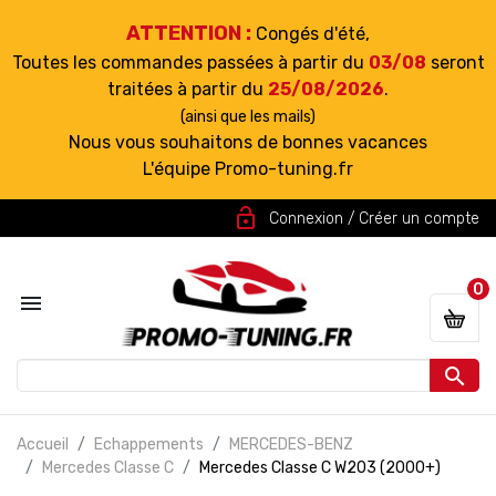
ATTENTION :
Congés d'été,
Toutes les commandes passées à partir du
03/08
seront
traitées à partir du
25/08/2026
.
(ainsi que les mails)
Nous vous souhaitons de bonnes vacances
L'équipe Promo-tuning.fr
lock_open
Connexion / Créer un compte
0


Accueil
Echappements
MERCEDES-BENZ
Mercedes Classe C
Mercedes Classe C W203 (2000+)