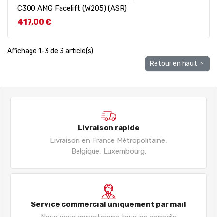
C300 AMG Facelift (W205) (ASR)
Prix
417,00 €
Affichage 1-3 de 3 article(s)
Retour en haut

Livraison rapide
Livraison en France Métropolitaine,
Belgique, Luxembourg.
Service commercial uniquement par mail
Nous vous apporterons tous les conseils