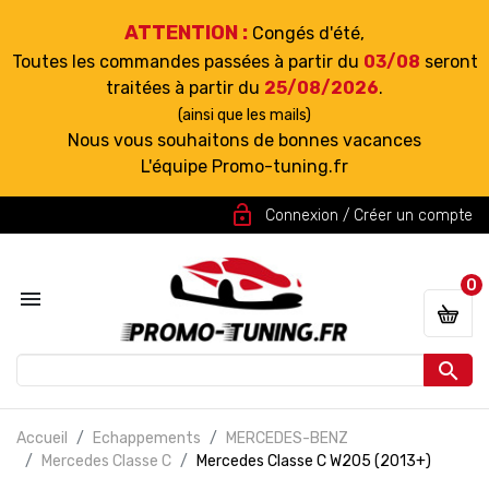
ATTENTION :
Congés d'été,
Toutes les commandes passées à partir du
03/08
seront
traitées à partir du
25/08/2026
.
(ainsi que les mails)
Nous vous souhaitons de bonnes vacances
L'équipe Promo-tuning.fr
lock_open
Connexion / Créer un compte
0


Accueil
Echappements
MERCEDES-BENZ
Mercedes Classe C
Mercedes Classe C W205 (2013+)