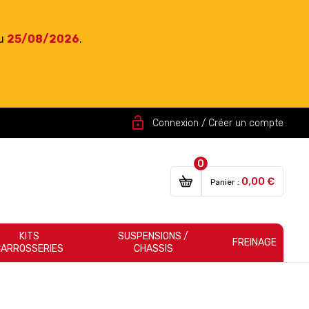
du
25/08/2026
.
lock_open
Connexion / Créer un compte
0
0,00 €
Panier :
KITS
SUSPENSIONS /
FREINAGE
CARROSSERIES
CHASSIS