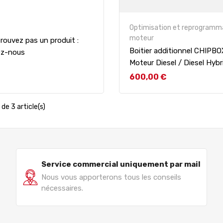
Optimisation et reprogramm
moteur
rouvez pas un produit :
Boitier additionnel CHIPB
ez-nous
Moteur Diesel / Diesel Hybr
Prix
600,00 €
de 3 article(s)
Service commercial uniquement par mail
Nous vous apporterons tous les conseils
nécessaires.