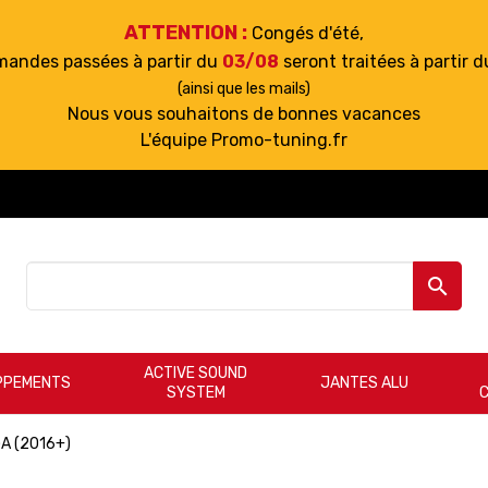
ATTENTION :
Congés d'été,
mandes passées à partir du
03/08
seront traitées à partir 
(ainsi que les mails)
Nous vous souhaitons de bonnes vacances
L'équipe Promo-tuning.fr

ACTIVE SOUND
PPEMENTS
JANTES ALU
SYSTEM
GA (2016+)