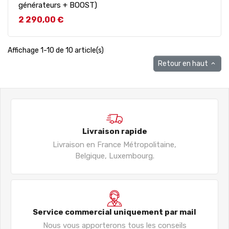
générateurs + BOOST)
Prix
2 290,00 €
Affichage 1-10 de 10 article(s)
Retour en haut

Livraison rapide
Livraison en France Métropolitaine,
Belgique, Luxembourg.
Service commercial uniquement par mail
Nous vous apporterons tous les conseils