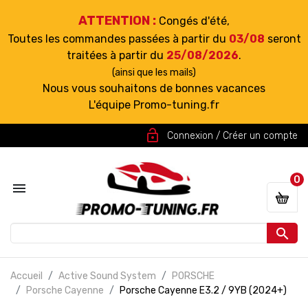
ATTENTION :
Congés d'été,
Toutes les commandes passées à partir du
03/08
seront
traitées à partir du
25/08/2026
.
(ainsi que les mails)
Nous vous souhaitons de bonnes vacances
L'équipe Promo-tuning.fr
lock_open
Connexion / Créer un compte
0


Accueil
Active Sound System
PORSCHE
Porsche Cayenne
Porsche Cayenne E3.2 / 9YB (2024+)