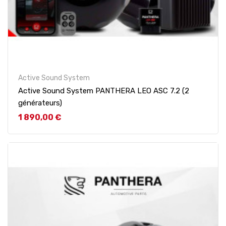
Active Sound System
Active Sound System PANTHERA LEO ASC 7.2 (2
générateurs)
Prix
1 890,00 €