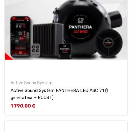
Active Sound System
Active Sound System PANTHERA LEO ASC 7.1 (1
générateur + BOOST)
Prix
1 790,00 €