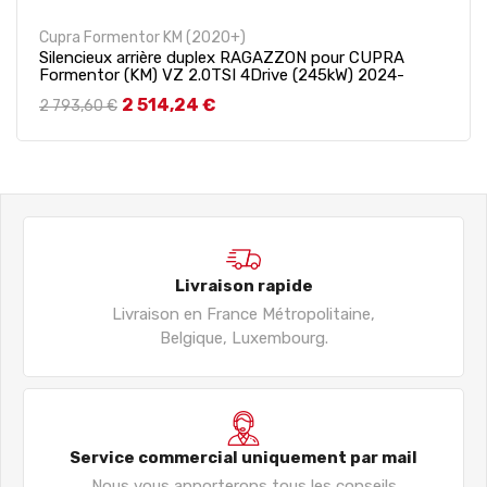
Cupra Formentor KM (2020+)
Silencieux arrière duplex RAGAZZON pour CUPRA
Formentor (KM) VZ 2.0TSI 4Drive (245kW) 2024-
Prix de base
Prix
2 514,24 €
2 793,60 €
Livraison rapide
Livraison en France Métropolitaine,
Belgique, Luxembourg.
Service commercial uniquement par mail
Nous vous apporterons tous les conseils