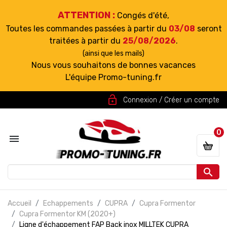
ATTENTION :
Congés d'été,
Toutes les commandes passées à partir du
03/08
seront
traitées à partir du
25/08/2026
.
(ainsi que les mails)
Nous vous souhaitons de bonnes vacances
L'équipe Promo-tuning.fr
lock_open
Connexion / Créer un compte
0


Accueil
Echappements
CUPRA
Cupra Formentor
Cupra Formentor KM (2020+)
Ligne d'échappement FAP Back inox MILLTEK CUPRA