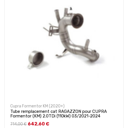
Cupra Formentor KM (2020+)
Tube remplacement cat RAGAZZON pour CUPRA
Formentor (KM) 2.0TDi (110kW) 03/2021-2024
Prix de base
Prix
642,60 €
714,00 €