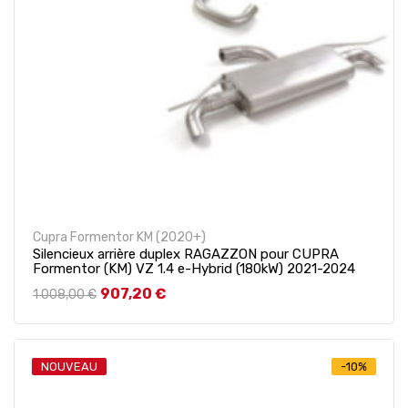
Cupra Formentor KM (2020+)
Silencieux arrière duplex RAGAZZON pour CUPRA
Formentor (KM) VZ 1.4 e-Hybrid (180kW) 2021-2024
Prix de base
Prix
907,20 €
1 008,00 €
NOUVEAU
-10%