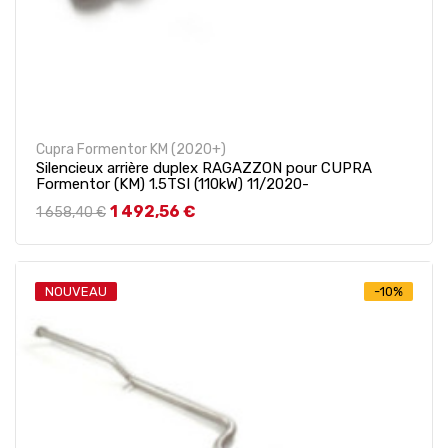
Cupra Formentor KM (2020+)
Silencieux arrière duplex RAGAZZON pour CUPRA
Formentor (KM) 1.5TSI (110kW) 11/2020-
Prix de base
Prix
1 492,56 €
1 658,40 €
NOUVEAU
-10%