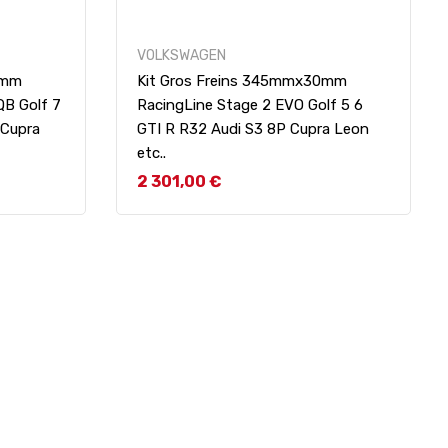
VOLKSWAGEN
0mm
Kit Gros Freins 345mmx30mm
QB Golf 7
RacingLine Stage 2 EVO Golf 5 6
 Cupra
GTI R R32 Audi S3 8P Cupra Leon
etc..
Prix
2 301,00 €