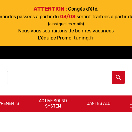
ATTENTION :
Congés d'été,
mandes passées à partir du
03/08
seront traitées à partir 
(ainsi que les mails)
Nous vous souhaitons de bonnes vacances
L'équipe Promo-tuning.fr

ACTIVE SOUND
PPEMENTS
JANTES ALU
SYSTEM