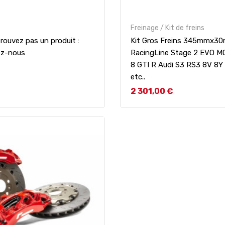
Freinage / Kit de freins
rouvez pas un produit :
Kit Gros Freins 345mmx3
ez-nous
RacingLine Stage 2 EVO M
8 GTI R Audi S3 RS3 8V 8Y
etc..
Prix
2 301,00 €