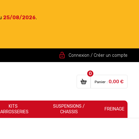
du
25/08/2026
.
lock_open
Connexion / Créer un compte
0
0,00 €
Panier :
KITS
SUSPENSIONS /
FREINAGE
CARROSSERIES
CHASSIS