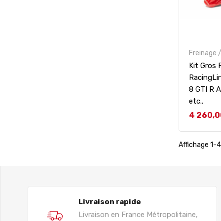
Freinage /
Kit Gros
RacingLi
8 GTI R 
etc..
Prix
4 260,0
Affichage 1-4 
Livraison rapide
Livraison en France Métropolitaine,