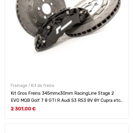
Freinage / Kit de freins
Kit Gros Freins 345mmx30mm RacingLine Stage 2
EVO MQB Golf 7 8 GTI R Audi S3 RS3 8V 8Y Cupra etc..
Prix
2 301,00 €