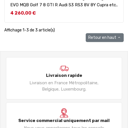
EVO MQB Golf 7 8 GTI R Audi S3 RS3 8V 8Y Cupra etc..
Prix
4 260,00 €
Affichage 1-3 de 3 article(s)
Retour en haut

Livraison rapide
Livraison en France Métropolitaine,
Belgique, Luxembourg.
Service commercial uniquement par mail
Nous vous apporterons tous les conseils