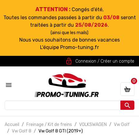
ATTENTION :
Congés d'été,
Toutes les commandes passées à partir du
03/08
seront
traitées à partir du
25/08/2026
.
(ainsi que les mails)
Nous vous souhaitons de bonnes vacances
L'équipe Promo-tuning.fr
lock_open
Connexion / Créer un compte
0


Accueil
Freinage / Kit de freins
VOLKSWAGEN
Vw Golf
Vw Golf 8
Vw Golf 8 GTI (2019+)