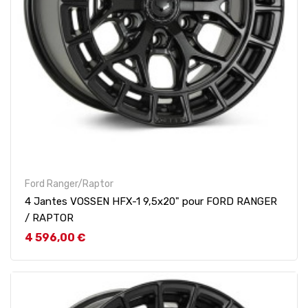
Ford Ranger/Raptor
4 Jantes VOSSEN HFX-1 9,5x20" pour FORD RANGER
/ RAPTOR
Prix
4 596,00 €