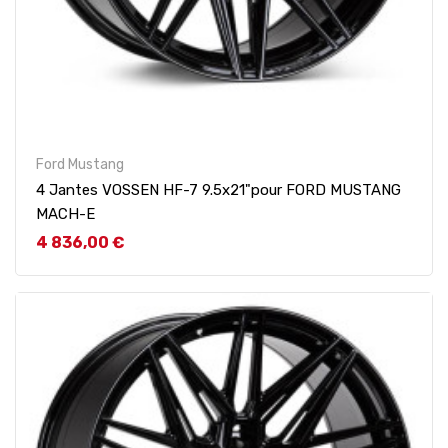
Ford Mustang
4 Jantes VOSSEN HF-7 9.5x21"pour FORD MUSTANG
MACH-E
Prix
4 836,00 €