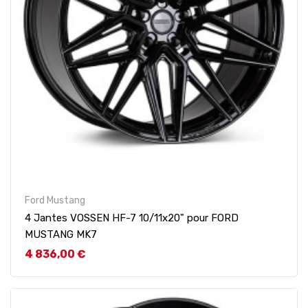
Ford Mustang
4 Jantes VOSSEN HF-7 10/11x20" pour FORD
MUSTANG MK7
Prix
4 836,00 €