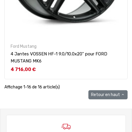
Ford Mustang
4 Jantes VOSSEN HF-1 9.0/10.0x20" pour FORD
MUSTANG MK6
Prix
4 716,00 €
Affichage 1-16 de 16 article(s)
Retour en haut
