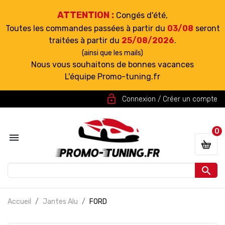
ATTENTION :
Congés d'été,
Toutes les commandes passées à partir du
03/08
seront
traitées à partir du
25/08/2026
.
(ainsi que les mails)
Nous vous souhaitons de bonnes vacances
L'équipe Promo-tuning.fr
lock_open
Connexion / Créer un compte
0


Accueil
Jantes Alu
FORD