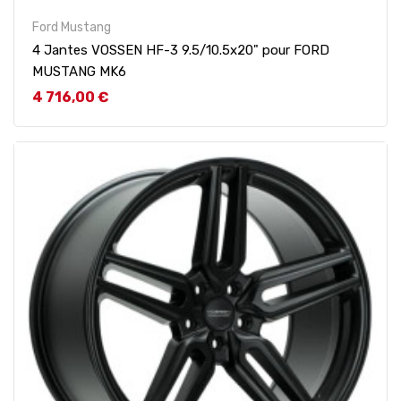
Ford Mustang
4 Jantes VOSSEN HF-3 9.5/10.5x20" pour FORD
MUSTANG MK6
Prix
4 716,00 €