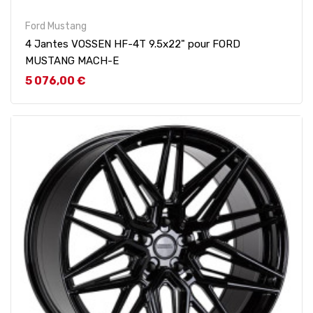
Ford Mustang
4 Jantes VOSSEN HF-4T 9.5x22" pour FORD
MUSTANG MACH-E
Prix
5 076,00 €