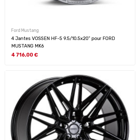
Ford Mustang
4 Jantes VOSSEN HF-5 9.5/10.5x20" pour FORD
MUSTANG MK6
Prix
4 716,00 €