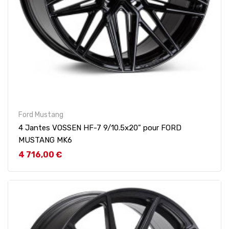
Ford Mustang
4 Jantes VOSSEN HF-7 9/10.5x20" pour FORD
MUSTANG MK6
Prix
4 716,00 €