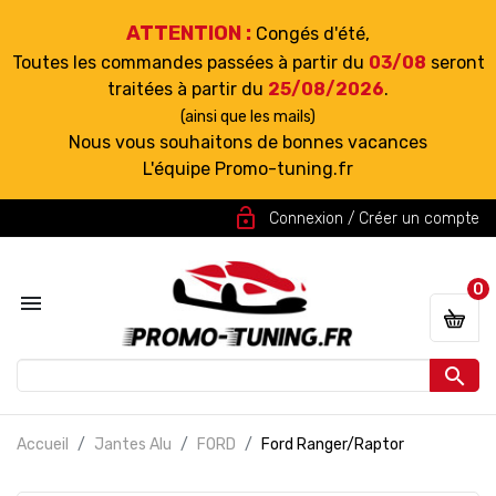
ATTENTION :
Congés d'été,
Toutes les commandes passées à partir du
03/08
seront
traitées à partir du
25/08/2026
.
(ainsi que les mails)
Nous vous souhaitons de bonnes vacances
L'équipe Promo-tuning.fr
lock_open
Connexion / Créer un compte
0


Accueil
Jantes Alu
FORD
Ford Ranger/Raptor