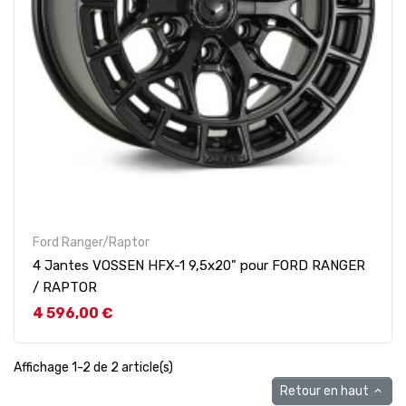
Ford Ranger/Raptor
4 Jantes VOSSEN HFX-1 9,5x20" pour FORD RANGER
/ RAPTOR
Prix
4 596,00 €
Affichage 1-2 de 2 article(s)
Retour en haut
